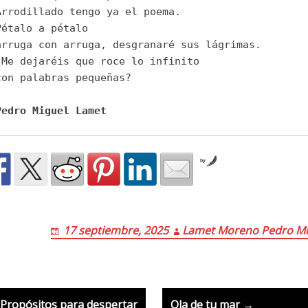
Arrodillado tengo ya el poema. 
Pétalo a pétalo 
arruga con arruga, desgranaré sus lágrimas.
¿Me dejaréis que roce lo infinito 
con palabras pequeñas?
Pedro Miguel Lamet
by
17 septiembre, 2025
Lamet Moreno Pedro Mi
ost
Propósitos para despertar
Ola de tu mar →