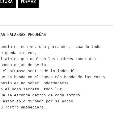
LTURA
POEMAS
LAS PALABRAS PEQUEÑAS 
Poesía es esa voz que permanece,  cuando todo 
se queda sin voz, 
el aleteo que ocultan los nombres conocidos 
cuando dejan de serlo, 
y el brumoso sentir de lo indecible 
que se hunde en el hueco más hondo de las cosas.
Poesía es no saber, adormecerse 
en el vaso secreto, todo luz, 
que se esconde detrás de cada sombra 
y estar solo mirando por si acaso 
su rostro amaneciera.