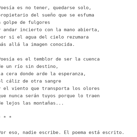
Poesía es no tener, quedarse solo, 
propietario del sueño que se esfuma 
a golpe de fulgores 
y andar incierto con la mano abierta, 
por si el agua del cielo rezumara 
más allá la imagen conocida.
Poesía es el temblor de ser la cuenca 
de un río sin destino, 
la cera donde arde la esperanza, 
el cáliz de otra sangre 
y el viento que transporta los olores 
que nunca serán tuyos porque lo traen 
de lejos las montañas...
* * * 
Por eso, nadie escribe. El poema está escrito. 