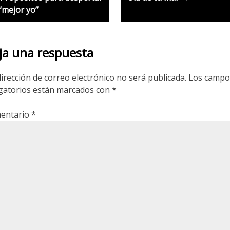
avigation
 “mejor yo”
ja una respuesta
irección de correo electrónico no será publicada.
Los campo
gatorios están marcados con
*
entario
*