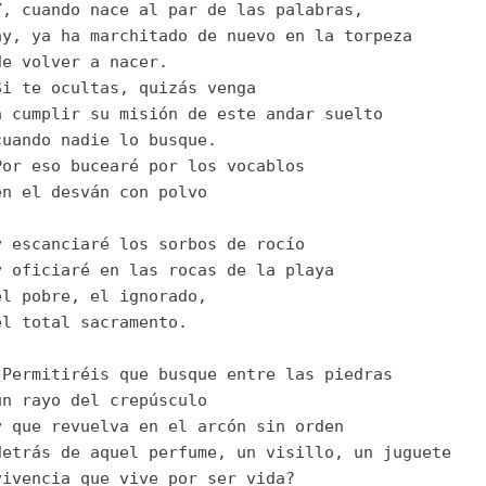
Y, cuando nace al par de las palabras, 
ay, ya ha marchitado de nuevo en la torpeza 
de volver a nacer. 
Si te ocultas, quizás venga 
a cumplir su misión de este andar suelto 
cuando nadie lo busque.
Por eso bucearé por los vocablos
en el desván con polvo
y escanciaré los sorbos de rocío
y oficiaré en las rocas de la playa
el pobre, el ignorado,
el total sacramento.
¿Permitiréis que busque entre las piedras 
un rayo del crepúsculo 
y que revuelva en el arcón sin orden 
detrás de aquel perfume, un visillo, un juguete 
vivencia que vive por ser vida?