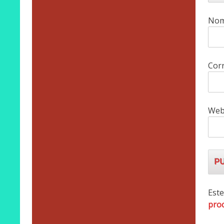
No
Corr
We
Este
proc