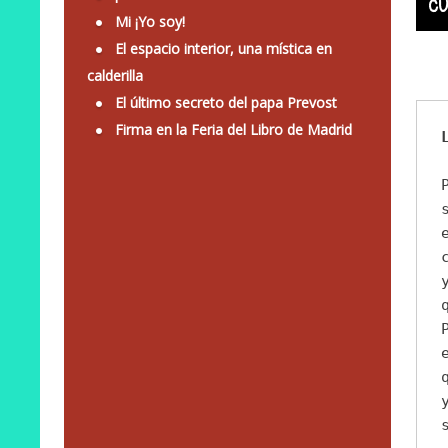
CU
Mi ¡Yo soy!
El espacio interior, una mística en
calderilla
El último secreto del papa Prevost
Firma en la Feria del Libro de Madrid