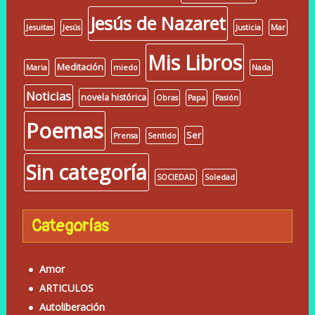
Jesús de Nazaret
Jesuitas
Jesús
Justicia
Mar
Mis Libros
Meditación
Maria
miedo
Nada
Noticias
novela histórica
Obras
Papa
Pasión
Poemas
Ser
Prensa
Sentido
Sin categoría
SOCIEDAD
Soledad
Categorías
Amor
ARTICULOS
Autoliberación