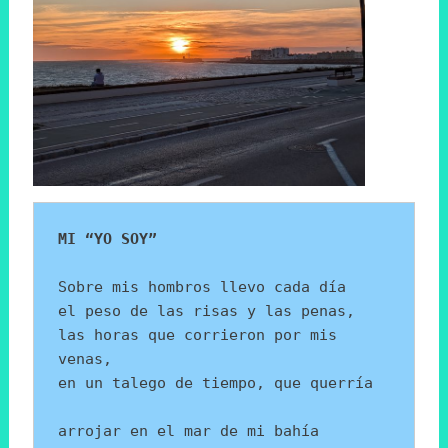
MI “YO SOY”
Sobre mis hombros llevo cada día
el peso de las risas y las penas,
las horas que corrieron por mis 
venas,
en un talego de tiempo, que querría
arrojar en el mar de mi bahía