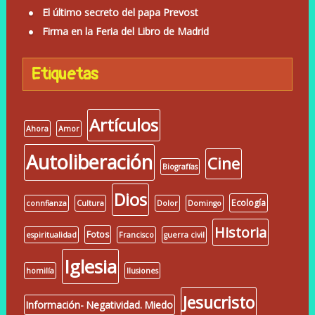
El último secreto del papa Prevost
Firma en la Feria del Libro de Madrid
Etiquetas
Artículos
Ahora
Amor
Autoliberación
Cine
Biografías
Dios
Ecología
connfianza
Cultura
Dolor
Domingo
Historia
Fotos
espiritualidad
Francisco
guerra civil
Iglesia
homilía
Ilusiones
Jesucristo
Información- Negatividad. Miedo