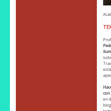
Acab
TE
Prof
Pedr
ilum
sobr
Tras
está
aper
Hace
con 
en d
biog