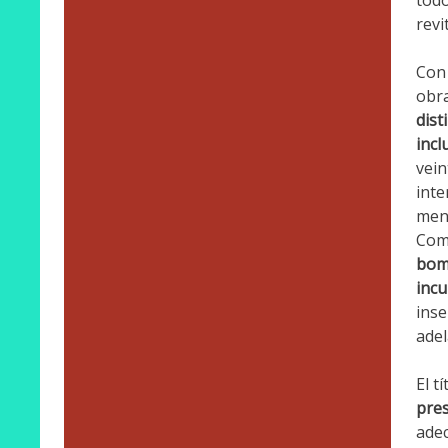
todo
revi
Con 
obra
dist
incl
vein
inte
mens
Com
bomb
incu
inse
adel
El t
pres
adec