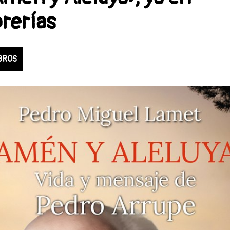
brerías
BROS