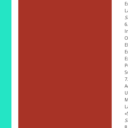
E
L
S
I
O
E
E
E
P
S
A
U
M
L
«
S