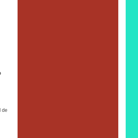
o
d de