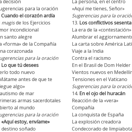
a decisión
La persona, en el centro
ugerencias para la oración
«Aquí me tienes, Señor»
Cuando el corazón ardía
Sugerencias para la oració
l
magis
de los Ejercicios
Los conflictivos sesenta
mor incondicional
La era de la «contestación»
n santo alegre
Alumbrar el aggiornament
a «forma» de la Compañía
La carta sobre América Lat
na corazonada
Viaje a la India
ugerencias para la oración
Contra el racismo
Lo que tú desees
En el Brasil de Dom Helder
erlo todo nuevo
Vientos nuevos en Medellí
Mátame antes de que te
Tensiones en el Vaticano
iegue algo»
Sugerencias para la oració
autismo de mar
En el ojo del huracán
rimeras armas sacerdotales
Reacción de la «vera»
bierto al mundo
Compañía
ugerencias para la oración
La conquista de España
«Aquí estoy, envíame»
La explosión creadora
l destino soñado
Condecorado de limpiabot