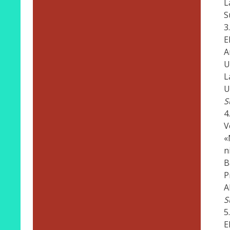
L
S
E
A
U
L
U
S
V
«
n
B
P
A
S
E