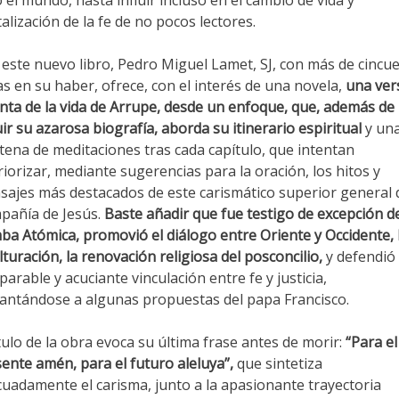
 el mundo, hasta influir incluso en el cambio de vida y
talización de la fe de no pocos lectores.
este nuevo libro, Pedro Miguel Lamet, SJ, con más de cincu
s en su haber, ofrece, con el interés de una novela,
una ver
inta de la vida de Arrupe, desde un enfoque, que, además de
uir su azarosa biografía, aborda su itinerario espiritual
y un
tena de meditaciones tras cada capítulo, que intentan
riorizar, mediante sugerencias para la oración, los hitos y
ajes más destacados de este carismático superior general d
pañía de Jesús.
Baste añadir que fue testigo de excepción de
a Atómica, promovió el diálogo entre Oriente y Occidente, 
lturación, la renovación religiosa del posconcilio,
y defendió 
parable y acuciante vinculación entre fe y justicia,
antándose a algunas propuestas del papa Francisco.
ítulo de la obra evoca su última frase antes de morir:
“Para el
ente amén, para el futuro aleluya”,
que sintetiza
uadamente el carisma, junto a la apasionante trayectoria