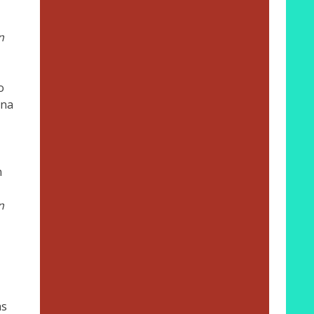
n
o
ina
n
n
as