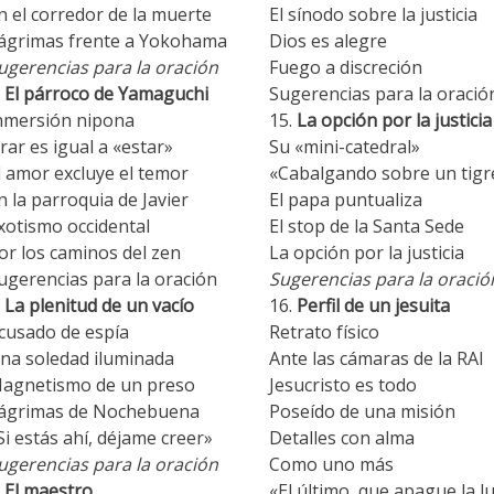
n el corredor de la muerte
El sínodo sobre la justicia
ágrimas frente a Yokohama
Dios es alegre
ugerencias para la oración
Fuego a discreción
El párroco de Yamaguchi
Sugerencias para la oració
nmersión nipona
La opción por la justicia
rar es igual a «estar»
Su «mini-catedral»
l amor excluye el temor
«Cabalgando sobre un tigr
n la parroquia de Javier
El papa puntualiza
xotismo occidental
El stop de la Santa Sede
or los caminos del zen
La opción por la justicia
ugerencias para la oración
Sugerencias para la oració
La plenitud de un vacío
Perfil de un jesuita
cusado de espía
Retrato físico
na soledad iluminada
Ante las cámaras de la RAI
agnetismo de un preso
Jesucristo es todo
ágrimas de Nochebuena
Poseído de una misión
Si estás ahí, déjame creer»
Detalles con alma
ugerencias para la oración
Como uno más
El maestro
«El último, que apague la l