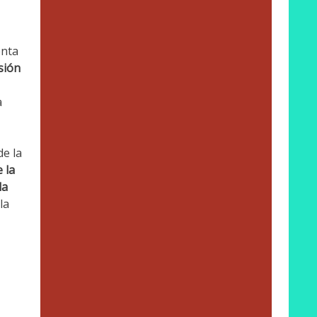
enta
sión
a
e la
 la
la
la