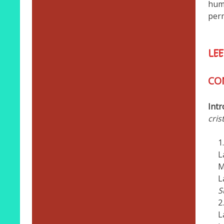
huma
perm
LEE
CO
Intr
cris
L
M
L
S
L