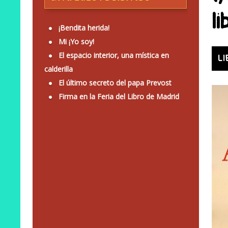
li
¡Bendita herida!
Mi ¡Yo soy!
El espacio interior, una mística en
LI
calderilla
El último secreto del papa Prevost
Firma en la Feria del Libro de Madrid