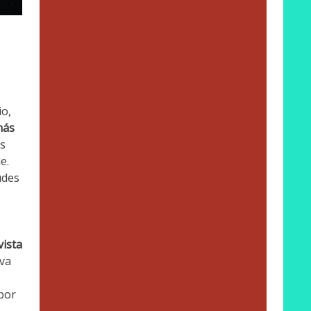
io,
más
es
e.
udes
vista
iva
 por