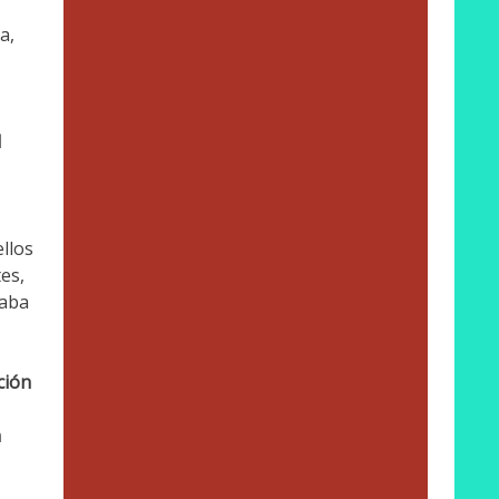
a,
l
llos
es,
taba
ción
n