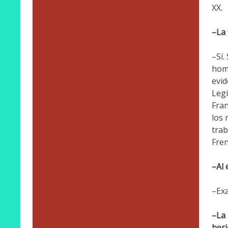
XX.
–La 
–Sí.
homb
evid
Legi
Fran
los 
trab
Fren
–Al 
–Exa
–La 
heri