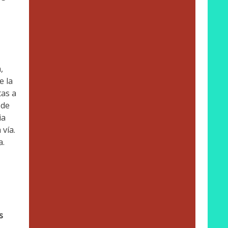
,
e la
tas a
 de
ia
vía.
a.
s