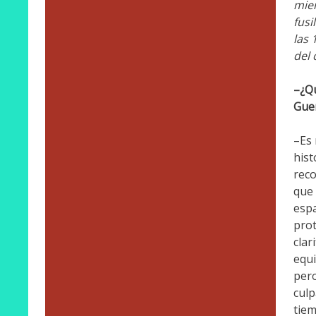
mien
fusi
las 
del 
–¿Qu
Guer
–Es 
hist
reco
que 
espa
prot
clar
equi
pero
culp
tiem