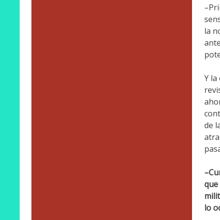
–Pri
sens
la n
ante
pote
Y la
revi
ahor
cont
de l
atra
pasa
–Cur
que 
mili
lo o