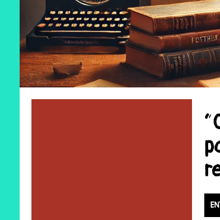
“
p
r
EN