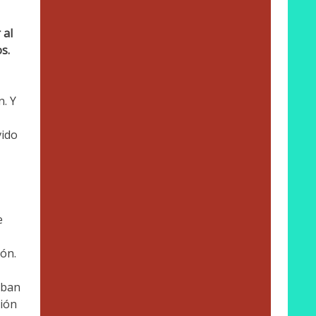
 al
s.
n. Y
vido
e
ión.
aban
ión