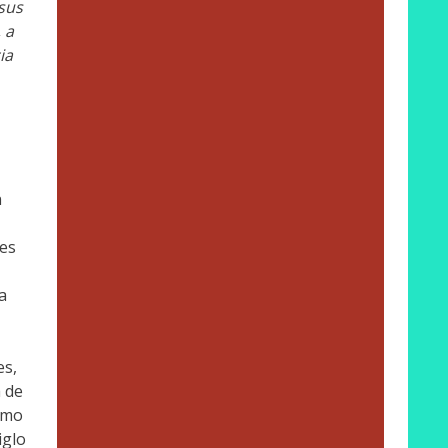
sus
 a
ia
n
les
a
es,
 de
ismo
iglo