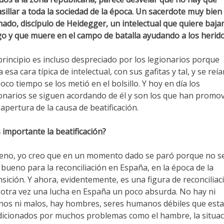
sillar a toda la sociedad de la época. Un sacerdote muy bien
ado, discípulo de Heidegger, un intelectual que quiere bajar
o y que muere en el campo de batalla ayudando a los herido
principio es incluso despreciado por los legionarios porque
a esa cara típica de intelectual, con sus gafitas y tal, y se reía
oco tiempo se los metió en el bolsillo. Y hoy en día los
onarios se siguen acordando de él y son los que han promo
eapertura de la causa de beatificación.
 importante la beatificación?
eno, yo creo que en un momento dado se paró porque no s
 bueno para la reconciliación en España, en la época de la
sición. Y ahora, evidentemente, es una figura de reconciliac
otra vez una lucha en España un poco absurda. No hay ni
os ni malos, hay hombres, seres humanos débiles que est
icionados por muchos problemas como el hambre, la situac