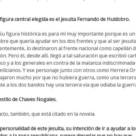
figura central elegida es el jesuita Fernando de Huidobro.
 Su figura histórica es para mí muy importante porque es un
re que quería ayudar en los dos frentes y que al ser jesuita
entemente, lo destinaron al frente nacional como capellán d
ón. Pero él, desde allí, llegó a tal saturación que escribió car
co y a los generales en contra de la matanza indiscriminada
milicianos. Y ese personaje junto con otros como Herrera Or
ajaron mucho por que no hubiera guerra, como una tercera 
te a los dos bandos hay una tercera vía que odiaba la guerr
estilo de Chaves Nogales.
cto, también, que está citado en la novela.
personalidad de este jesuita, su intención de ir a ayudar a lo
dos a la zona republicana, parece desvelar que no hay que