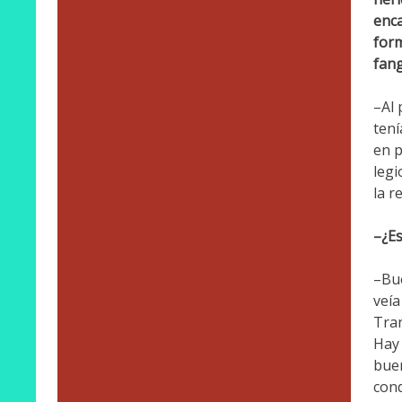
enca
form
fang
–Al 
tení
en p
legi
la r
–¿Es
–Bu
veía
Tran
Hay 
buen
cond