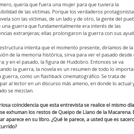
mero, quería que fuera una mujer para que tuviera la
ibilidad de las víctimas. Porque los verdaderos protagonista
ovela son las víctimas, de un lado y de otro, la gente del pueb
 una guerra que fundamentalmente era interés de las
ncias extranjeras; ellas prolongaron la guerra con sus ayud
 estructura intenta que el momento presente, diríamos de la
sión de la memoria histórica, sirva para ver el pasado desde 
a; y en el pasado, la figura de Huidobro. Entonces se va
ando la guerra, la novela es un resumen de todo lo importa
a guerra, como un flashback cinematográfico. Se trata de
par al lector en un discurso más ameno, en donde lo actual y
do se mezclan.
iosa coincidencia que esta entrevista se realice el mismo dí
se exhuman los restos de Queipo de Llano de la Macarena. E
tar aparece en su libro. ¿Qué le parece, a usted que es sacer
currido?