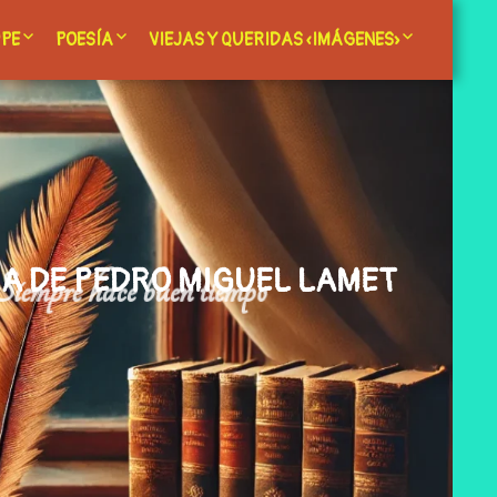
PE
POESÍA
VIEJAS Y QUERIDAS «IMÁGENES»
rla
ces
rrupe, un hombre para la
– Acción de gracias a Cádiz
– Imágenes primeras
rnidad
– Selección de poemas
– La Luz de la Mirada
edro Arrupe
– El Verbo se hizo imagen
A DE PEDRO MIGUEL LAMET
Siempre hace buen tiempo