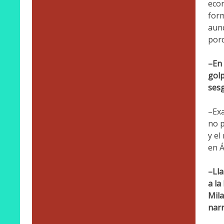
econ
form
aunq
porq
–En 
golp
sesg
–Exa
no p
y el
en Á
–Lla
a la
Mila
narr