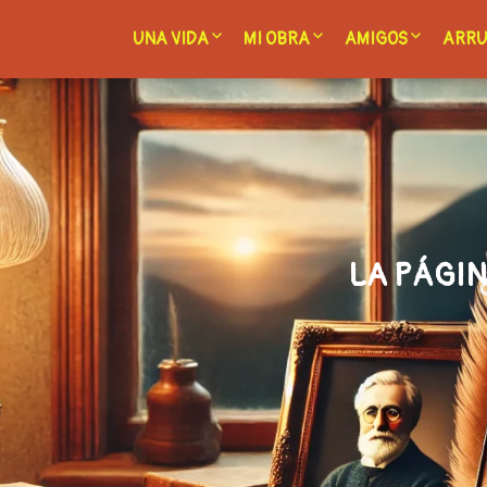
UNA VIDA
MI OBRA
AMIGOS
ARRU
– San Romero de América
– Mi obra y forma de adquiri
– Amigos y enla
– A
ete
– San Pablo VI, la cruz y el diálogo
– P
– Un jesuita en la periferia
– Capítulo 1 de «El resplandor de
Damasco»
LA PÁGIN
– El legado de Antonio Blanch