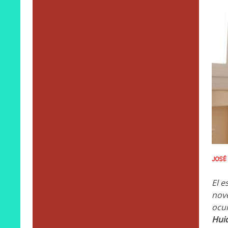
JOSÉ
El e
nove
ocur
Hui