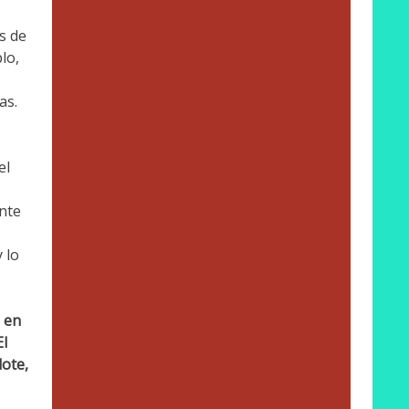
s de
lo,
as.
el
nte
 lo
a en
l
dote,