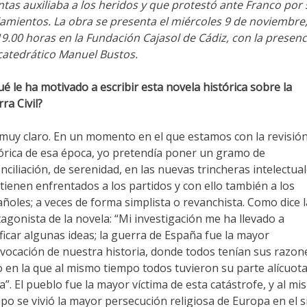
tas auxiliaba a los heridos y que protestó ante Franco por 
lamientos. La obra se presenta el miércoles 9 de noviembre,
19.00 horas en la Fundación Cajasol de Cádiz, con la presenc
catedrático Manuel Bustos.
é le ha motivado a escribir esta novela histórica sobre la
ra Civil?
muy claro. En un momento en el que estamos con la revisió
órica de esa época, yo pretendía poner un gramo de
nciliación, de serenidad, en las nuevas trincheras intelectua
tienen enfrentados a los partidos y con ello también a los
ñoles; a veces de forma simplista o revanchista. Como dice l
agonista de la novela: “Mi investigación me ha llevado a
ificar algunas ideas; la guerra de España fue la mayor
vocación de nuestra historia, donde todos tenían sus razon
 en la que al mismo tiempo todos tuvieron su parte alícuota
a”. El pueblo fue la mayor víctima de esta catástrofe, y al m
po se vivió la mayor persecución religiosa de Europa en el s