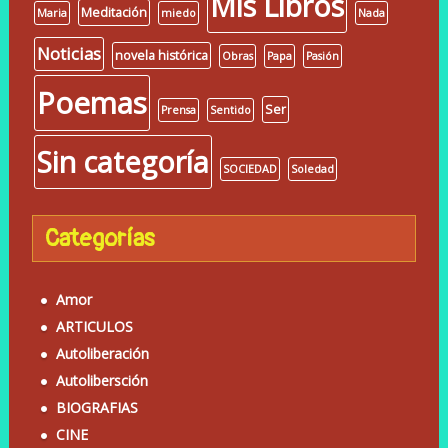
Mis Libros
Meditación
Maria
miedo
Nada
Noticias
novela histórica
Obras
Papa
Pasión
Poemas
Ser
Prensa
Sentido
Sin categoría
SOCIEDAD
Soledad
Categorías
Amor
ARTICULOS
Autoliberación
Autolibersción
BIOGRAFIAS
CINE