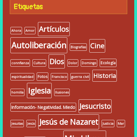
Etiquetas
Artículos
Ahora
Amor
Autoliberación
Cine
Biografías
Dios
Ecología
connfianza
Cultura
Dolor
Domingo
Historia
Fotos
espiritualidad
Francisco
guerra civil
Iglesia
homilía
Ilusiones
Jesucristo
Información- Negatividad. Miedo
Jesús de Nazaret
Jesuitas
Jesús
Justicia
Mar