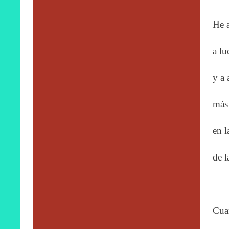
He a
a lu
y a 
más 
en l
de l
Cua