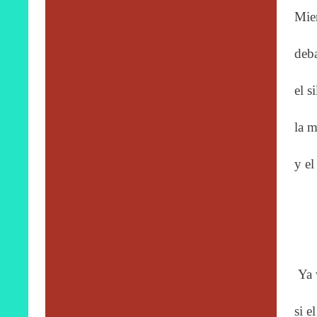
Mien
deba
el s
la m
y el
Ya 
si e