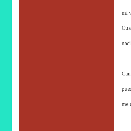
mi v
Cuan
naci
Cant
pues
me q