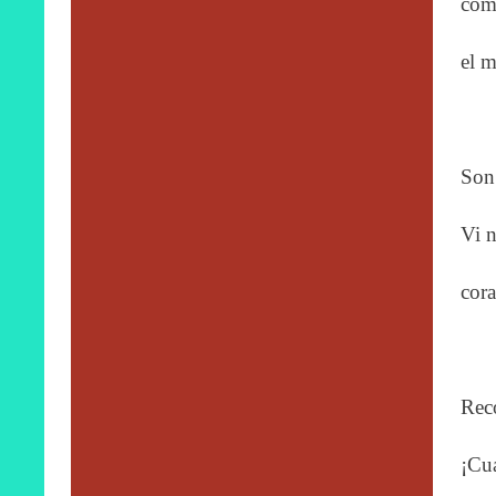
como
el m
Son 
Vi n
cora
Reco
¡Cuá