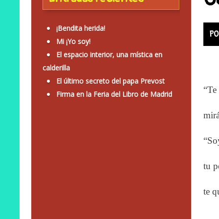
¡Bendita herida!
PO
Mi ¡Yo soy!
El espacio interior, una mística en
calderilla
El último secreto del papa Prevost
“Te 
Firma en la Feria del Libro de Madrid
mirá
“Soy
tu p
te q