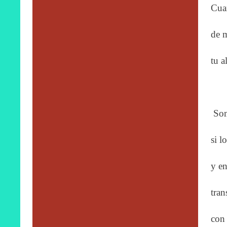
Cuan
de m
tu a
Som
si l
y en
tran
con 