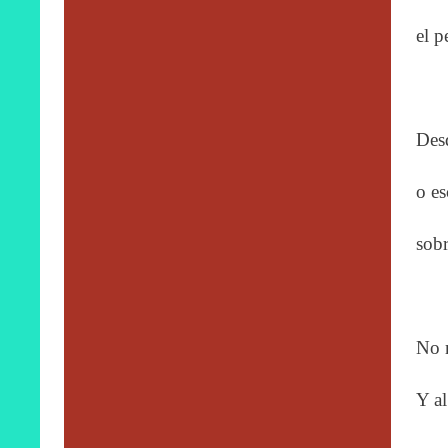
el p
Desd
o es
sobr
No m
Y al