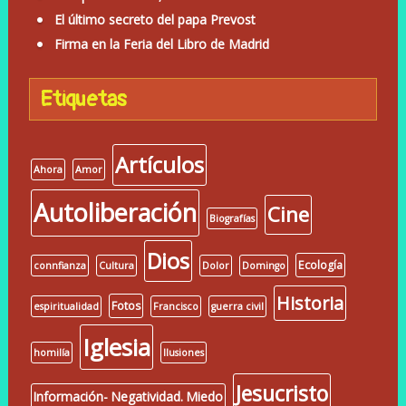
El último secreto del papa Prevost
Firma en la Feria del Libro de Madrid
Etiquetas
Artículos
Ahora
Amor
Autoliberación
Cine
Biografías
Dios
Ecología
connfianza
Cultura
Dolor
Domingo
Historia
Fotos
espiritualidad
Francisco
guerra civil
Iglesia
homilía
Ilusiones
Jesucristo
Información- Negatividad. Miedo