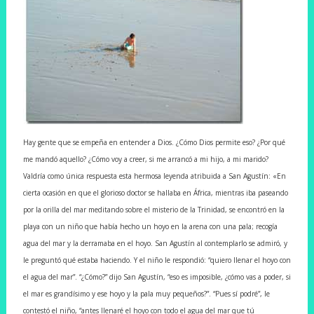
Hay gente que se empeña en entender a Dios. ¿Cómo Dios permite eso? ¿Por qué
me mandó aquello? ¿Cómo voy a creer, si me arrancó a mi hijo, a mi marido?
Valdría como única respuesta esta hermosa leyenda atribuida a San Agustín: «En
cierta ocasión en que el glorioso doctor se hallaba en África, mientras iba paseando
por la orilla del mar meditando sobre el misterio de la Trinidad, se encontró en la
playa con un niño que había hecho un hoyo en la arena con una pala; recogía
agua del mar y la derramaba en el hoyo. San Agustín al contemplarlo se admiró, y
le preguntó qué estaba haciendo. Y el niño le respondió: “quiero llenar el hoyo con
el agua del mar”. “¿Cómo?” dijo San Agustín, “eso es imposible, ¿cómo vas a poder, si
el mar es grandísimo y ese hoyo y la pala muy pequeños?”. “Pues sí podré”, le
contestó el niño, “antes llenaré el hoyo con todo el agua del mar que tú