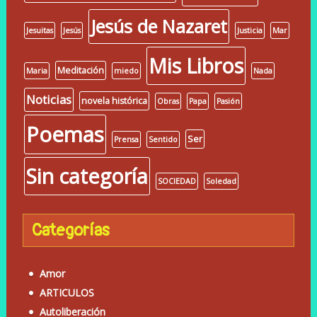
Jesús de Nazaret
Jesuitas
Jesús
Justicia
Mar
Mis Libros
Meditación
Maria
miedo
Nada
Noticias
novela histórica
Obras
Papa
Pasión
Poemas
Ser
Prensa
Sentido
Sin categoría
SOCIEDAD
Soledad
Categorías
Amor
ARTICULOS
Autoliberación