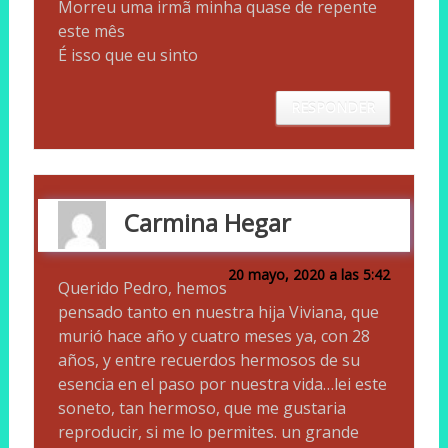
Morreu uma irmã minha quase de repente
este mês
É isso que eu sinto
RESPONDER
Carmina Hegar
20 mayo, 2020 a las 5:42
Querido Pedro, hemos
pensado tanto en nuestra hija Viviana, que
murió hace año y cuatro meses ya, con 28
años, y entre recuerdos hermosos de su
esencia en el paso por nuestra vida…lei este
soneto, tan hermoso, que me gustaria
reproducir, si me lo permites. un grande