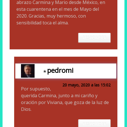
abrazo Carmina y Mario desde México, en
esta cuarentena en el mes de Mayo del
2020. Gracias, muy hermoso, con
sensibilidad toca el alma.
RESPONDER
pedromi
20 mayo, 2020 a las 15:02
Por supuesto,
querida Carmina, junto a mi cariño y
oración por Viviana, que goza de la luz de
Dios.
RESPONDER