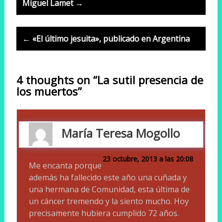
navigation
Miguel Lamet →
← «El último jesuita», publicado en Argentina
4 thoughts on “La sutil presencia de
los muertos”
María Teresa Mogollo
23 octubre, 2013 a las 20:08
Me encanta porque
además ha fallecido este año una cuñada y
una hermana de Comunidad, esta última de
un cáncer tremendo y la siento mucho. Hoy
precisamente hubiera cumplido 72 años.