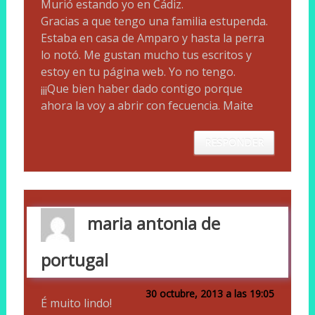
Murió estando yo en Cádiz.
Gracias a que tengo una familia estupenda.
Estaba en casa de Amparo y hasta la perra
lo notó. Me gustan mucho tus escritos y
estoy en tu página web. Yo no tengo.
¡¡¡Que bien haber dado contigo porque
ahora la voy a abrir con fecuencia. Maite
RESPONDER
maria antonia de
portugal
30 octubre, 2013 a las 19:05
É muito lindo!