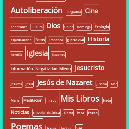
Autoliberación
Cine
Biografías
Dios
Ecología
connfianza
Cultura
Dolor
Domingo
Historia
Fotos
espiritualidad
Francisco
guerra civil
Iglesia
homilía
Ilusiones
Jesucristo
Información- Negatividad. Miedo
Jesús de Nazaret
Jesuitas
Jesús
Justicia
Mar
Mis Libros
Meditación
Maria
miedo
Nada
Noticias
novela histórica
Obras
Papa
Pasión
Poemas
Ser
Prensa
Sentido