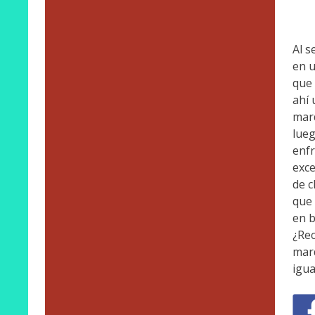
Al s
en u
que 
ahí 
marq
lueg
enfr
exce
de c
que 
en b
¿Rec
marq
igua