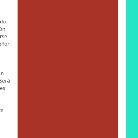
ado
ión
rse
señor
e
án
¿Será
res
ce