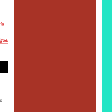
ría
guel
s