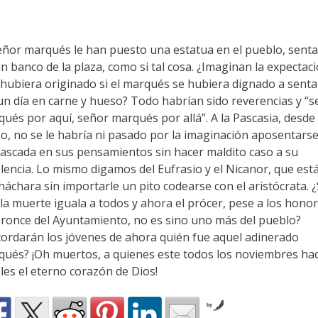
eñor marqués le han puesto una estatua en el pueblo, sent
n banco de la plaza, como si tal cosa. ¿Imaginan la expectac
hubiera originado si el marqués se hubiera dignado a senta
un día en carne y hueso? Todo habrían sido reverencias y “
ués por aquí, señor marqués por allá”. A la Pascasia, desde
o, no se le habría ni pasado por la imaginación aposentars
ascada en sus pensamientos sin hacer maldito caso a su
lencia. Lo mismo digamos del Eufrasio y el Nicanor, que est
háchara sin importarle un pito codearse con el aristócrata. 
la muerte iguala a todos y ahora el prócer, pese a los hono
ronce del Ayuntamiento, no es sino uno más del pueblo?
ordarán los jóvenes de ahora quién fue aquel adinerado
ués? ¡Oh muertos, a quienes este todos los noviembres ha
les el eterno corazón de Dios!
by