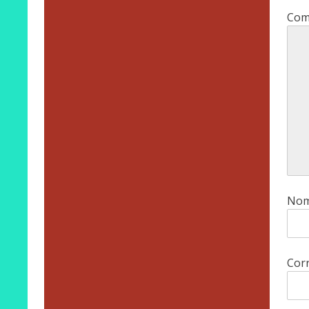
Com
No
Corr