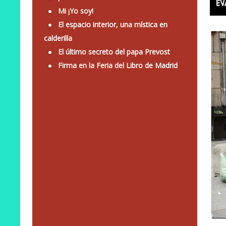
EV
Mi ¡Yo soy!
El espacio interior, una mística en
calderilla
El último secreto del papa Prevost
Firma en la Feria del Libro de Madrid