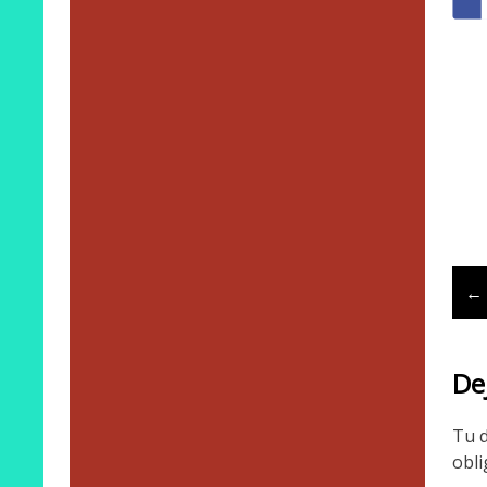
P
← 
n
De
Tu d
obli