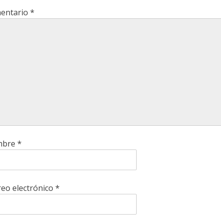
entario
*
mbre
*
eo electrónico
*