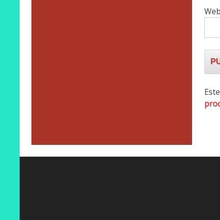
We
Este
proc