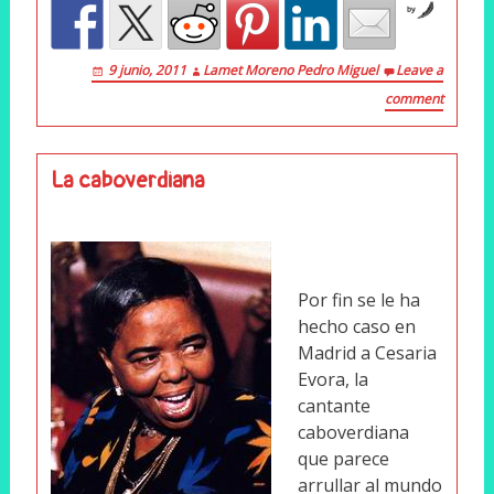
by
9 junio, 2011
Lamet Moreno Pedro Miguel
Leave a
comment
La caboverdiana
Por fin se le ha
hecho caso en
Madrid a Cesaria
Evora, la
cantante
caboverdiana
que parece
arrullar al mundo