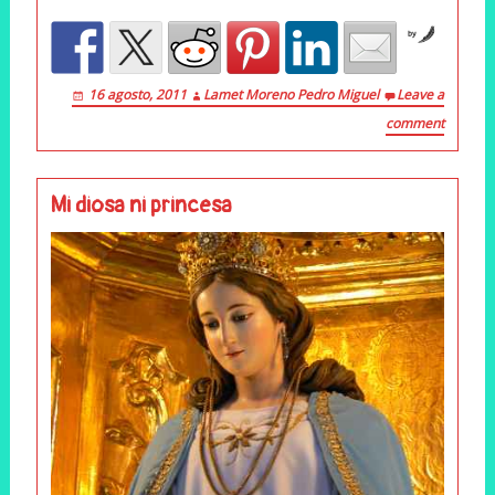
by
16 agosto, 2011
Lamet Moreno Pedro Miguel
Leave a
comment
Mi diosa ni princesa