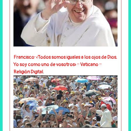
Francisco: «Todos somos iguales a los ojos de Dios.
Yo soy como uno
de vosotros» :: Vaticano ::
.
Religión Digital