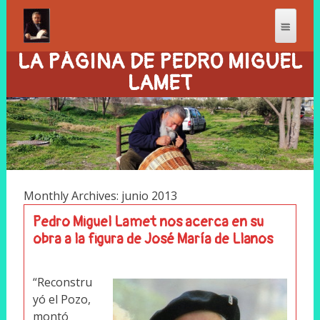
LA PÁGINA DE PEDRO MIGUEL
LAMET
Monthly Archives: junio 2013
Pedro Miguel Lamet nos acerca en su
obra a la figura de José María de Llanos
“Reconstru
yó el Pozo,
montó