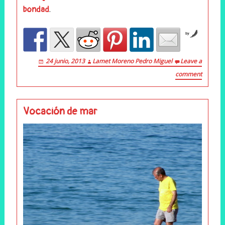
.
bondad
by
24 junio, 2013
Lamet Moreno Pedro Miguel
Leave a
comment
Vocación de mar