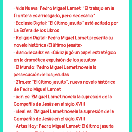
·
Vida Nueva: Pedro Miguel Lamet: “El trabajo en la
frontera es arriesgado, pero necesario”
·
Ecclesia Digital: “El último jesuita” está editado por
La Esfera de los Libros
·
Religión Digital: Pedro Miguel Lamet presenta su
novela histórica «El último jesuita»
·
diariodecadiz.es: «Cádiz jugó un papel estratégico
en la dramática expulsión de los jesuitas»
·
El Mundo: Pedro Miguel Lamet novela la
persecución de los jesuitas
·
21rs.es: “El último jesuita”, nueva novela histórica
de Pedro Miguel Lamet
·
adn.es: P.Miguel Lamet novela la supresión de la
Compañía de Jesús en el siglo XVIII
·
ideal.es: P.Miguel Lamet novela la supresión de la
Compañía de Jesús en el siglo XVIII
·
Artes Hoy: Pedro Miguel Lamet: El último jesuita