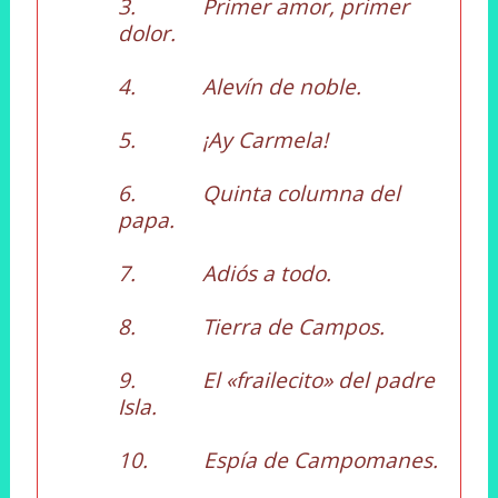
3. Primer amor, primer
dolor.
4. Alevín de noble.
5. ¡Ay Carmela!
6. Quinta columna del
papa.
7. Adiós a todo.
8. Tierra de Campos.
9. El «frailecito» del padre
Isla.
10. Espía de Campomanes.